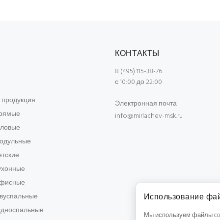
КОНТАКТЫ
8 (495) 115-38-76
с 10:00 до 22:00
 продукция
Электронная почта
рямые
info@mirlachev-msk.ru
гловые
одульные
етские
ухонные
Офисные
Двуспальные
Использование фай
Односпальные
Мы используем файлы coo